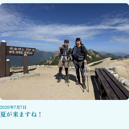
2026
年
7
月
7
日
夏が来ますね！