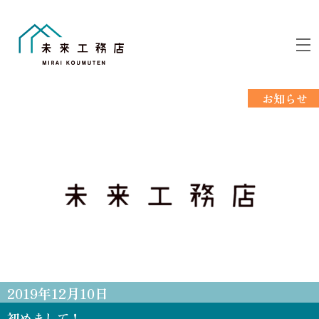
Skip
to
M
content
お知らせ
2019
年
12
月
10
日
初めまして！