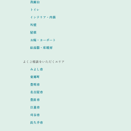
洗面台
トイレ
インテリア・内装
外壁
屋根
お庭・カーポート
給湯器・床暖房
よくご相談をいただくエリア
みよし市
東郷町
豊明市
名古屋市
豊田市
日進市
刈谷市
長久手市