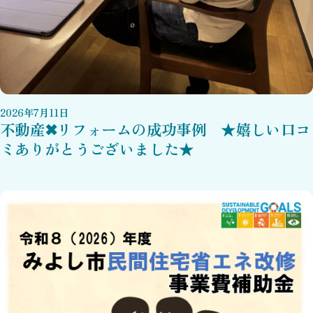
2026
年
7
月
11
日
不動産✖リフォームの成功事例 ★嬉しい口コ
ミありがとうございました★