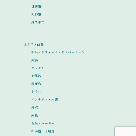
日進市
刈谷市
長久手市
オススメ商品
新築・リフォーム・リノベーション
耐震
キッチン
お風呂
洗面台
トイレ
インテリア・内装
外壁
屋根
お庭・カーポート
給湯器・床暖房