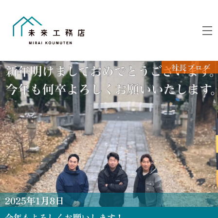
Skip
to
M
content
社長ブログ
2025
年
1
月
8
日
今年もよろしくお願いします！