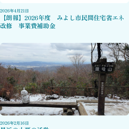
2026
年
4
月
21
日
【朗報】2026年度 みよし市民間住宅省エネ
改修 事業費補助金
2026
年
2
月
16
日