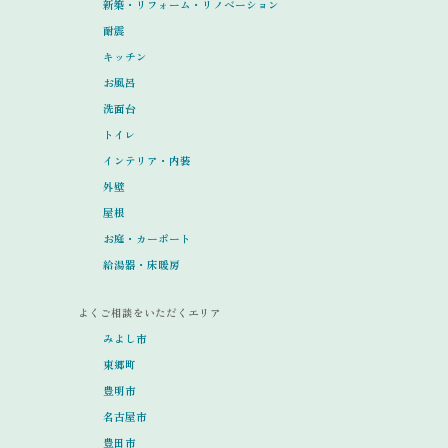
新築・リフォーム・リノベーション
耐震
キッチン
お風呂
洗面台
トイレ
インテリア・内装
外壁
屋根
お庭・カーポート
給湯器・床暖房
よくご相談をいただくエリア
みよし市
東郷町
豊明市
名古屋市
豊田市