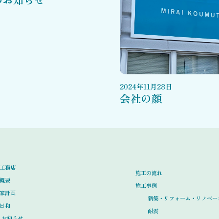
2024
年
11
月
28
日
会社の顔
工務店
施工の流れ
概要
施工事例
家計画
新築・リフォーム・リノベー
日和
耐震
お知らせ