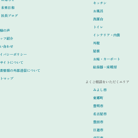
キッチン
未来日和
お風呂
社長ブログ
洗面台
トイレ
様の声
インテリア・内装
ッフ紹介
外壁
い合わせ
屋根
イバシーポリシー
お庭・カーポート
サイトについて
給湯器・床暖房
者情報の外部送信について
トマップ
よくご相談をいただくエリア
みよし市
東郷町
豊明市
名古屋市
豊田市
日進市
刈谷市