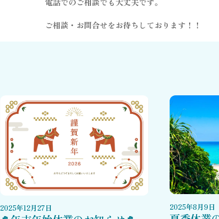
電話でのご相談でも大丈夫です。
ご相談・お問合せをお待ちしております！！
2025
年
8
月
9
日
2025
年
12
月
27
日
夏季休業