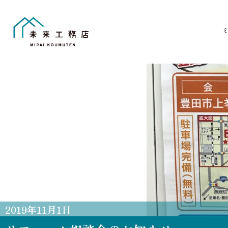
Skip
to
content
2019
年
11
月
1
日