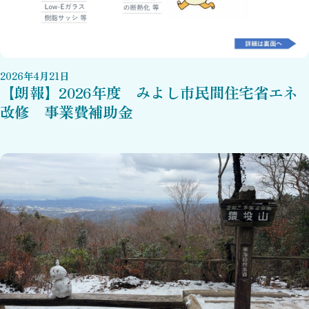
2026
年
4
月
21
日
【朗報】2026年度 みよし市民間住宅省エネ
改修 事業費補助金