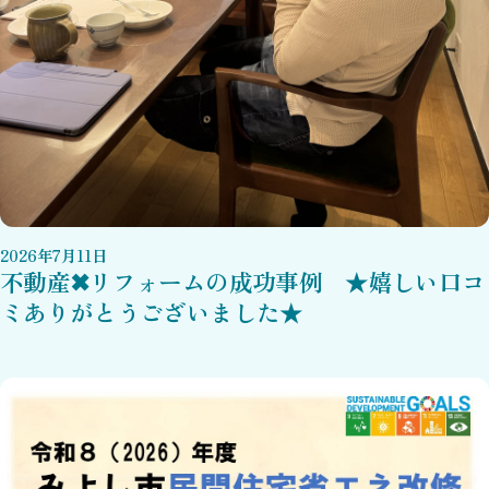
2026
年
7
月
11
日
不動産✖リフォームの成功事例 ★嬉しい口コ
ミありがとうございました★