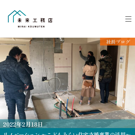
Skip
to
M
content
社長ブログ
2022
年
2
月
18
日
リノベーション 〜こどもみらい住宅支援事業の活用〜