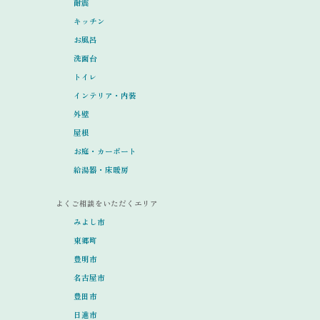
耐震
キッチン
お風呂
洗面台
トイレ
インテリア・内装
外壁
屋根
お庭・カーポート
給湯器・床暖房
よくご相談をいただくエリア
みよし市
東郷町
豊明市
名古屋市
豊田市
日進市