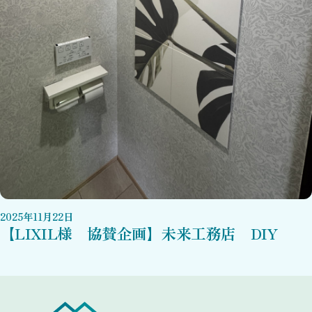
2025
年
11
月
22
日
【LIXIL様 協賛企画】未来工務店 DIY