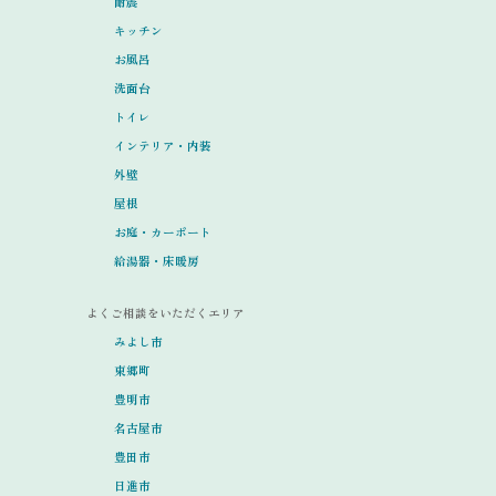
耐震
キッチン
お風呂
洗面台
トイレ
インテリア・内装
外壁
屋根
お庭・カーポート
給湯器・床暖房
よくご相談をいただくエリア
みよし市
東郷町
豊明市
名古屋市
豊田市
日進市