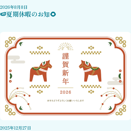
2026
年
8
月
8
日
🍉夏期休暇のお知🌻
2025
年
12
月
27
日