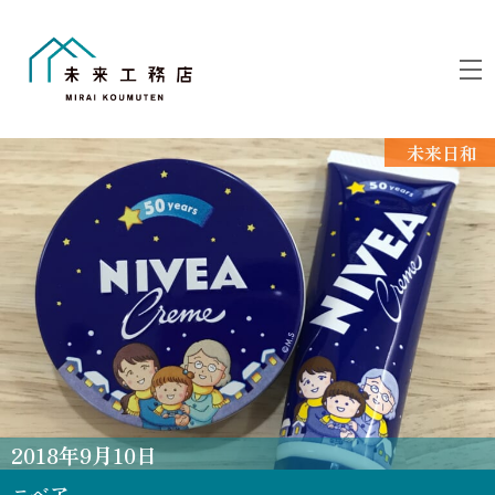
Skip
to
M
content
未来日和
2018
年
9
月
10
日
ニベア