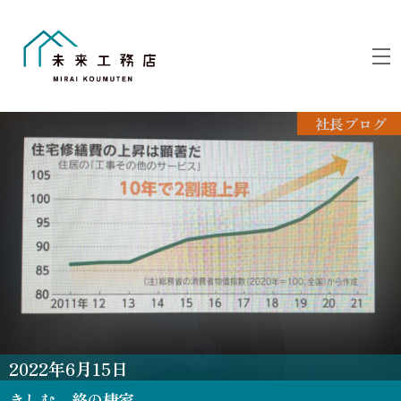
Skip
to
M
content
社長ブログ
2022
年
6
月
15
日
きしむ 終の棲家