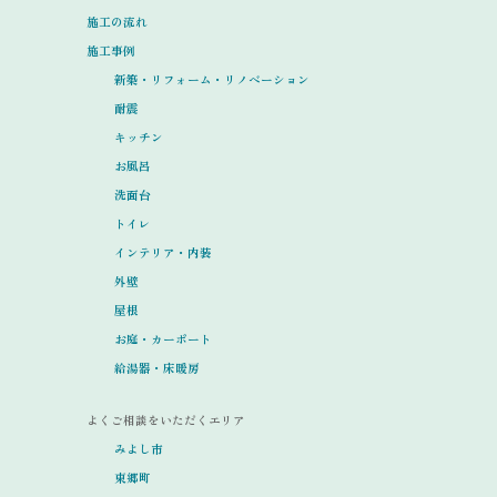
施工の流れ
施工事例
新築・リフォーム・リノベーション
耐震
キッチン
お風呂
洗面台
トイレ
インテリア・内装
外壁
屋根
お庭・カーポート
給湯器・床暖房
よくご相談をいただくエリア
みよし市
東郷町