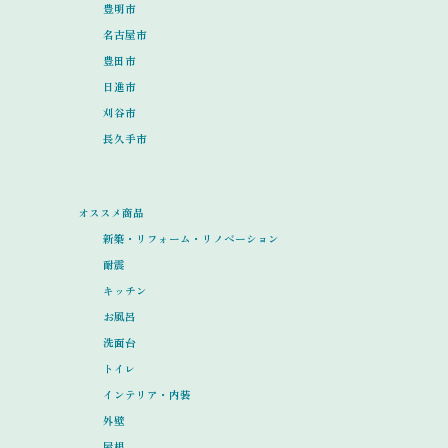
豊明市
名古屋市
豊田市
日進市
刈谷市
長久手市
オススメ商品
新築・リフォーム・リノベーション
耐震
キッチン
お風呂
洗面台
トイレ
インテリア・内装
外壁
屋根