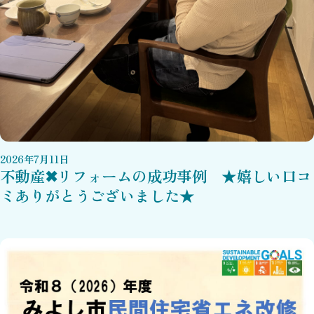
2026
年
7
月
11
日
不動産✖リフォームの成功事例 ★嬉しい口コ
ミありがとうございました★