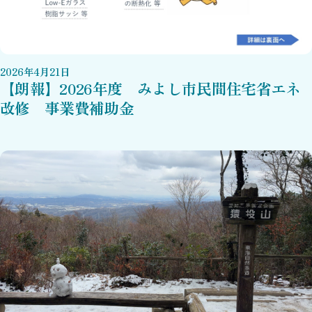
2026
年
4
月
21
日
【朗報】2026年度 みよし市民間住宅省エネ
改修 事業費補助金