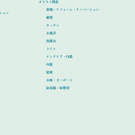
オススメ商品
新築・リフォーム・リノベーション
ション
耐震
キッチン
お風呂
洗面台
トイレ
インテリア・内装
外壁
屋根
お庭・カーポート
給湯器・床暖房