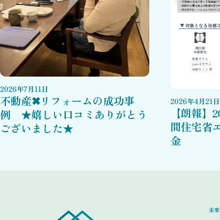
2026
年
7
月
11
日
不動産✖リフォームの成功事
2026
年
4
月
21
日
【朗報】2
例 ★嬉しい口コミありがとう
間住宅省
ございました★
金
未来