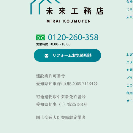
会社
ミラ
未来
Link
Link
お客
スタ
お問
建設業許可番号
プラ
愛知県知事許可(般-2)第 71434号
この
利用
宅地建物取引業者免許番号
サイ
愛知県知事（1）第25183号
国土交通大臣登録認定業者