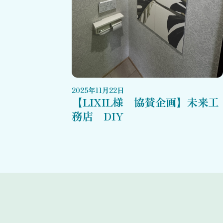
2025
年
11
月
22
日
【LIXIL様 協賛企画】未来工
務店 DIY