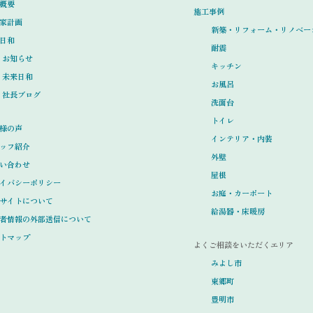
概要
施工事例
家計画
新築・リフォーム・リノベー
日和
耐震
お知らせ
キッチン
未来日和
お風呂
社長ブログ
洗面台
トイレ
様の声
インテリア・内装
ッフ紹介
外壁
い合わせ
屋根
イバシーポリシー
お庭・カーポート
サイトについて
給湯器・床暖房
者情報の外部送信について
トマップ
よくご相談をいただくエリア
みよし市
東郷町
豊明市