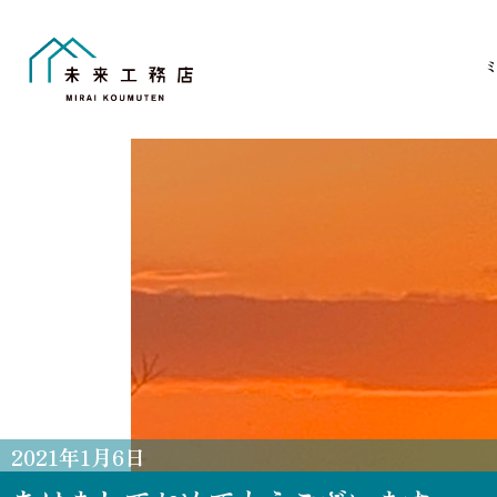
Skip
to
content
2021
年
1
月
6
日