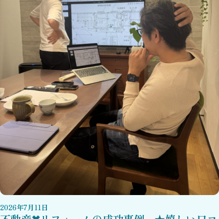
2026
年
7
月
11
日
不動産✖リフォームの成功事例 ★嬉しい口コ