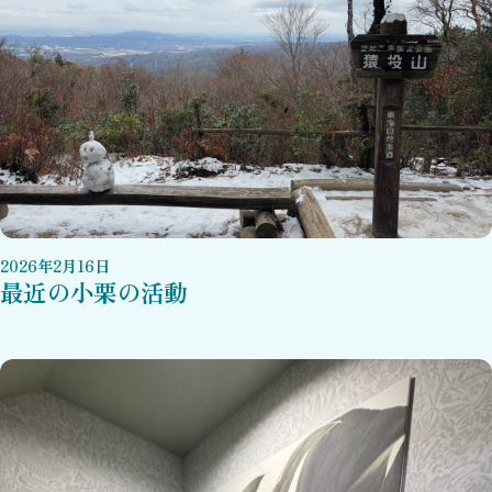
2026
年
2
月
16
日
最近の小栗の活動