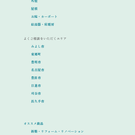
外壁
屋根
お庭・カーポート
給湯器・床暖房
よくご相談をいただくエリア
みよし市
東郷町
豊明市
名古屋市
豊田市
日進市
刈谷市
長久手市
オススメ商品
新築・リフォーム・リノベーション