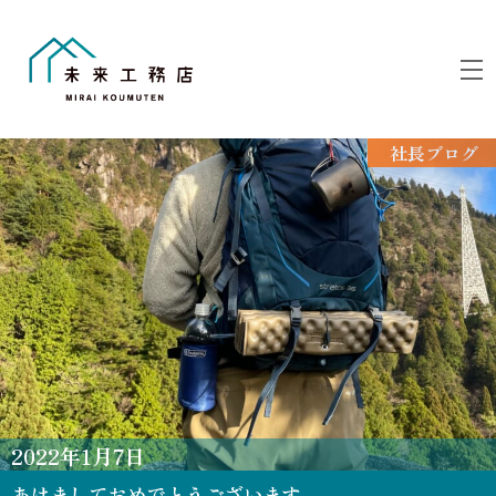
Skip
to
M
content
社長ブログ
2022
年
1
月
7
日
あけましておめでとうございます。