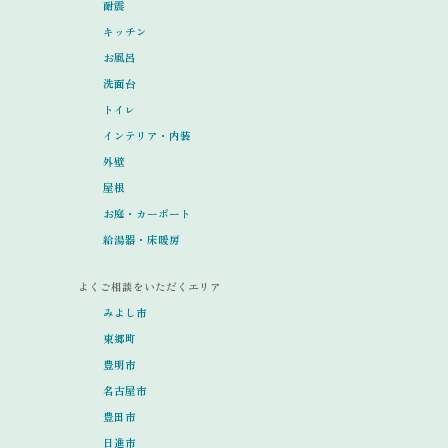
耐震
キッチン
お風呂
洗面台
トイレ
インテリア・内装
外壁
屋根
お庭・カーポート
給湯器・床暖房
よくご相談をいただくエリア
みよし市
東郷町
豊明市
名古屋市
豊田市
日進市