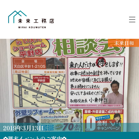
Skip
to
M
content
未来日和
2019
年
3
月
13
日
✿週末イベントのご案内✿