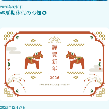
2026
年
8
月
8
日
🍉夏期休暇のお知🌻
2025
年
12
月
27
日