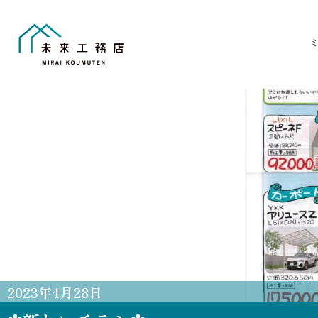
Skip
to
content
2023
年
4
月
28
日