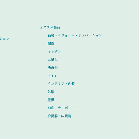
オススメ商品
新築・リフォーム・リノベーション
ション
耐震
キッチン
お風呂
洗面台
トイレ
インテリア・内装
外壁
屋根
お庭・カーポート
給湯器・床暖房