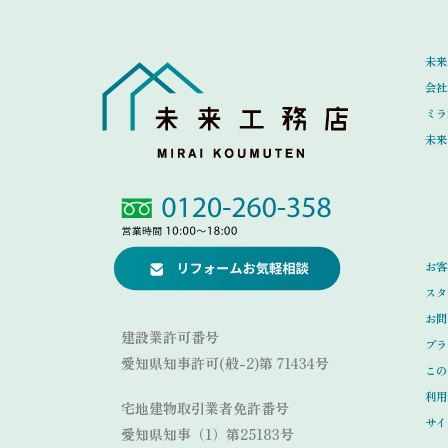
未来
会社
ミラ
未来
Link
Link
お客
スタ
お問
建設業許可番号
プラ
愛知県知事許可(般-2)第 71434号
この
利用
宅地建物取引業者免許番号
サイ
愛知県知事（1）第25183号