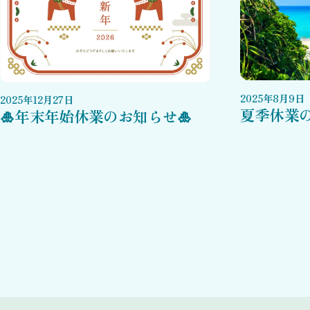
2025
年
8
月
9
日
2025
年
12
月
27
日
夏季休業
🎍年末年始休業のお知らせ🎍