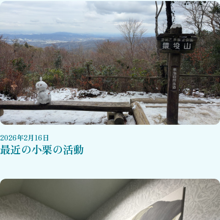
2026
年
2
月
16
日
最近の小栗の活動