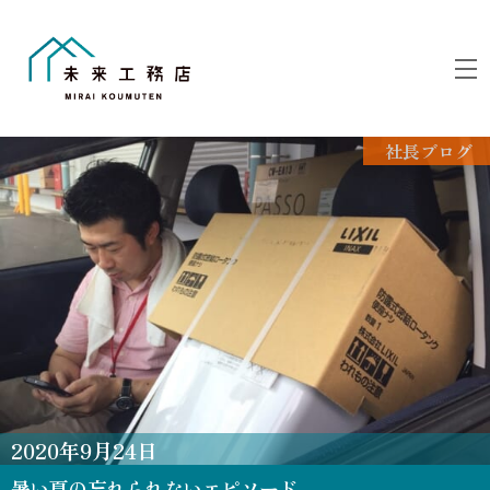
Skip
to
M
content
社長ブログ
2020
年
9
月
24
日
暑い夏の忘れられないエピソード