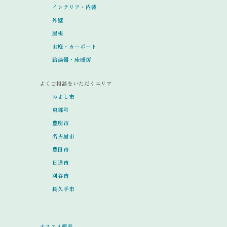
インテリア・内装
外壁
屋根
お庭・カーポート
給湯器・床暖房
よくご相談をいただくエリア
みよし市
東郷町
豊明市
名古屋市
豊田市
日進市
刈谷市
長久手市
オススメ商品