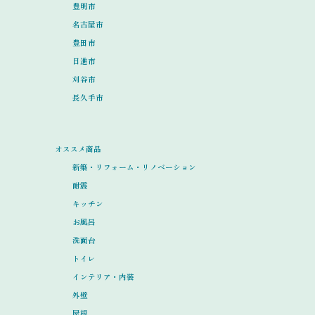
豊明市
名古屋市
豊田市
日進市
刈谷市
長久手市
オススメ商品
新築・リフォーム・リノベーション
耐震
キッチン
お風呂
洗面台
トイレ
インテリア・内装
外壁
屋根