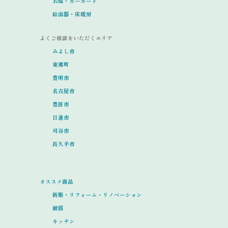
お庭・カーポート
給湯器・床暖房
よくご相談をいただくエリア
みよし市
東郷町
豊明市
名古屋市
豊田市
日進市
刈谷市
長久手市
オススメ商品
新築・リフォーム・リノベーション
耐震
キッチン