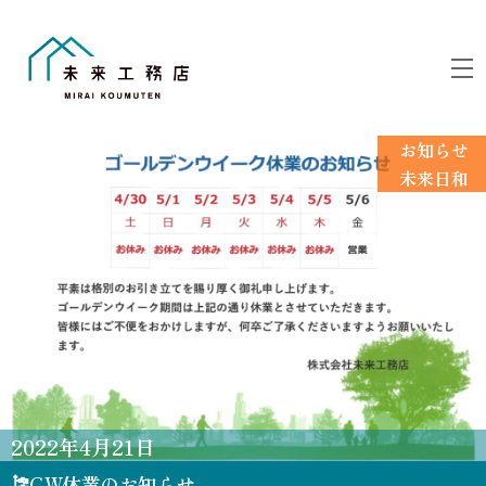
Skip
to
M
content
お知らせ
未来日和
2022
年
4
月
21
日
🎏GW休業のお知らせ