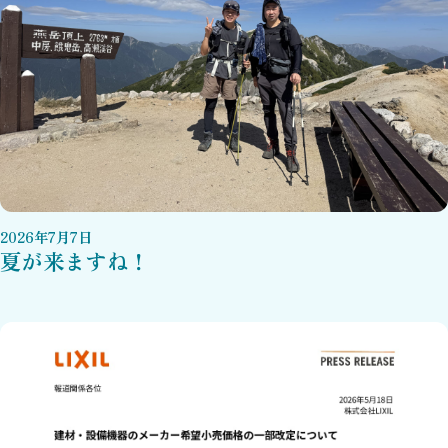
2026
年
7
月
7
日
夏が来ますね！