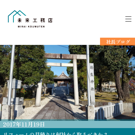
Skip
to
M
content
社長ブログ
2017
年
11
月
19
日
リフォームの見積りは何社から取るべきか？