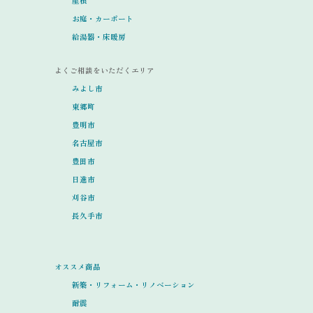
屋根
お庭・カーポート
給湯器・床暖房
よくご相談をいただくエリア
みよし市
東郷町
豊明市
名古屋市
豊田市
日進市
刈谷市
長久手市
オススメ商品
新築・リフォーム・リノベーション
耐震