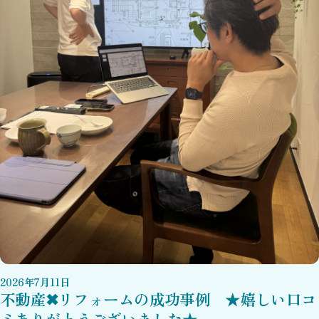
2026
年
7
月
11
日
不動産✖リフォームの成功事例 ★嬉しい口コ
ミありがとうございました★